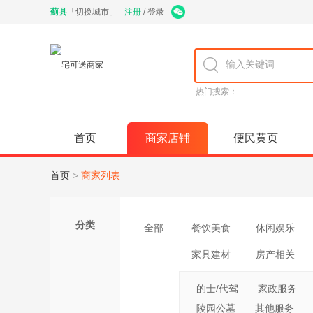
蓟县
「
切换城市
」
注册
/
登录
热门搜索：
首页
商家店铺
便民黄页
首页
>
商家列表
分类
全部
餐饮美食
休闲娱乐
家具建材
房产相关
的士/代驾
家政服务
陵园公墓
其他服务