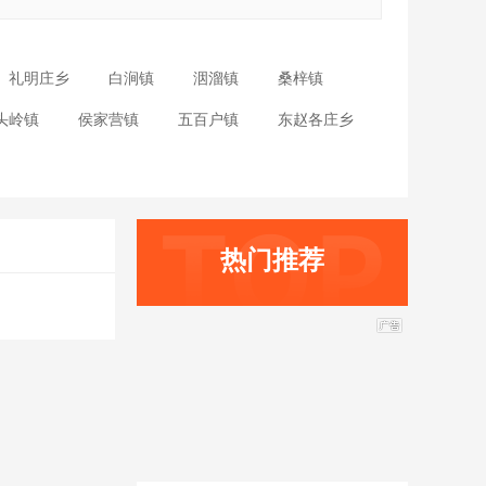
礼明庄乡
白涧镇
洇溜镇
桑梓镇
头岭镇
侯家营镇
五百户镇
东赵各庄乡
热门推荐