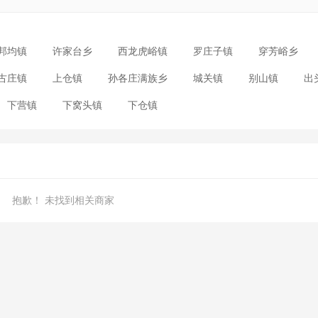
邦均镇
许家台乡
西龙虎峪镇
罗庄子镇
穿芳峪乡
古庄镇
上仓镇
孙各庄满族乡
城关镇
别山镇
出
下营镇
下窝头镇
下仓镇
抱歉！ 未找到相关商家