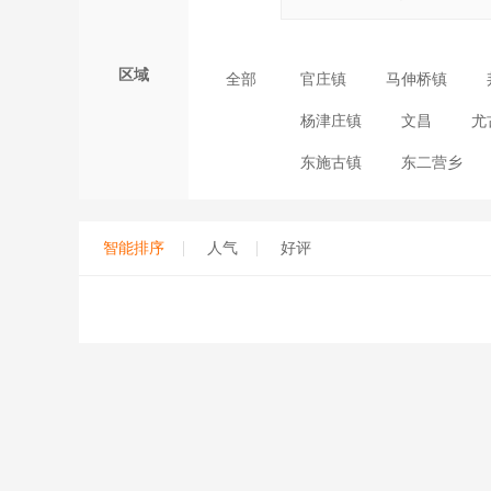
区域
全部
官庄镇
马伸桥镇
杨津庄镇
文昌
尤
东施古镇
东二营乡
智能排序
人气
好评