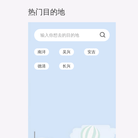
热门目的地
南浔
吴兴
安吉
德清
长兴