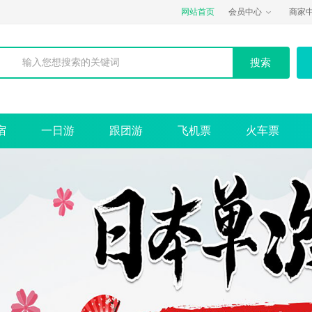
网站首页
会员中心
商家
宿
一日游
跟团游
飞机票
火车票