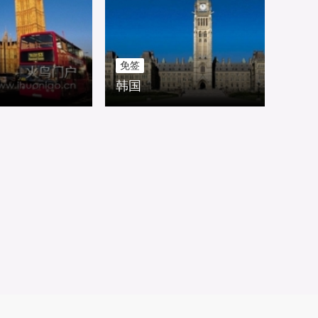
免签
韩国