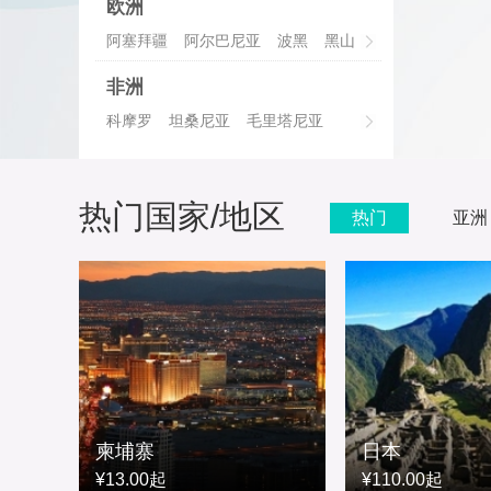
欧洲
阿塞拜疆
阿尔巴尼亚
波黑
黑山
非洲
科摩罗
坦桑尼亚
毛里塔尼亚
热门国家/地区
热门
亚洲
柬埔寨
日本
¥
13.00
起
¥
110.00
起