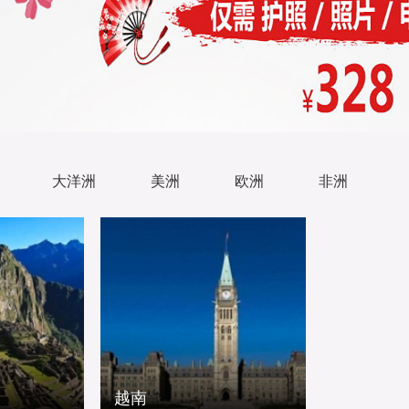
大洋洲
美洲
欧洲
非洲
越南